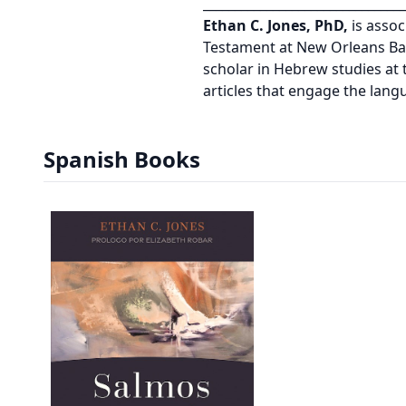
________________________________
Ethan C. Jones, PhD,
is asso
Testament at New Orleans Bapt
scholar in Hebrew studies at
articles that engage the lang
Spanish Books